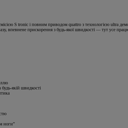
місією S tronic і повним приводом quattro з технологією ultra де
газу, впевнене прискорення з будь-якої швидкості — тут усе прац
еллю
 будь-якій швидкості
птика
істю
м ноги”