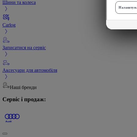
Шини та колеса
Налаштува
Carlog
Записатися на сервіс
Аксесуари для автомобіля
Наші бренди
Сервіс і продаж: