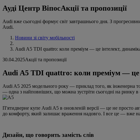
Ауді Центр Віпос
Акції та пропозиції
Audi вже сьогодні формує світ завтрашнього дня. З прогресивн
Audi.
Новини зі світу мобільності
Audi A5 TDI quattro: коли преміум — це інтелект, динаміка
30.04.2025
Акції та пропозиції
Audi A5 TDI quattro: коли преміум — це 
Audi A5 2025 модельного року — приклад того, як інженерна то
— одна з найповніших, що можна зустріти сьогодні на ринку в
П'ятидверне купе Audi A5 в оновленій версії — це не просто ав
до комфорту, який залишає враження надовго. І все це — вже на
Дизайн, що говорить замість слів