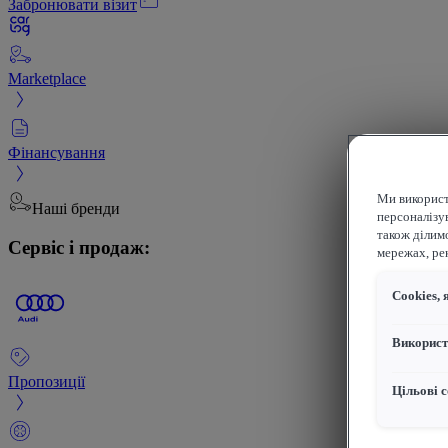
Забронювати візит
Marketplace
Фінансування
Ми використ
Наші бренди
персоналізув
також ділим
Сервіс і продаж:
мережах, рек
Сookies, 
Використ
Пропозиції
Цільові с