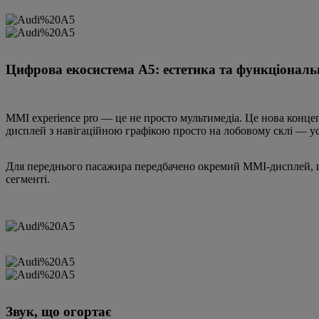
Цифрова екосистема A5: естетика та функціональ
MMI experience pro — це не просто мультимедіа. Це нова концеп
дисплей з навігаційною графікою просто на лобовому склі — усе
Для переднього пасажира передбачено окремий MMI-дисплей, що в
сегменті.
Звук, що огортає