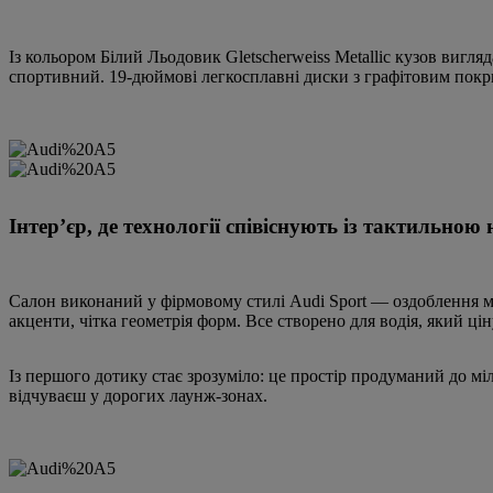
Із кольором Білий Льодовик Gletscherweiss Metallic кузов вигл
спортивний. 19-дюймові легкосплавні диски з графітовим покр
Інтер’єр, де технології співіснують із тактильною
Салон виконаний у фірмовому стилі Audi Sport — оздоблення м
акценти, чітка геометрія форм. Все створено для водія, який цін
Із першого дотику стає зрозуміло: це простір продуманий до міл
відчуваєш у дорогих лаунж-зонах.