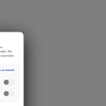
м,
рафік. Ми
соціальних
и активний