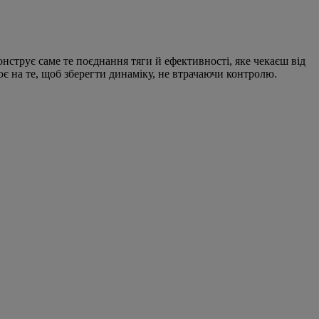
монструє саме те поєднання тяги й ефективності, яке чекаєш від
ює на те, щоб зберегти динаміку, не втрачаючи контролю.