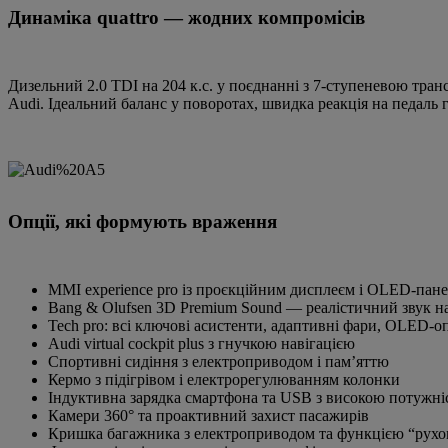
Динаміка quattro — жодних компромісів
Дизельний 2.0 TDI на 204 к.с. у поєднанні з 7-ступеневою транс
Audi. Ідеальний баланс у поворотах, швидка реакція на педаль 
Опції, які формують враження
MMI experience pro із проєкційним дисплеєм і OLED-пан
Bang & Olufsen 3D Premium Sound — реалістичний звук на
Tech pro: всі ключові асистенти, адаптивні фари, OLED-о
Audi virtual cockpit plus з гнучкою навігацією
Спортивні сидіння з електроприводом і пам’яттю
Кермо з підігрівом і електрорегулюванням колонки
Індуктивна зарядка смартфона та USB з високою потужн
Камери 360° та проактивний захист пасажирів
Кришка багажника з електроприводом та функцією “рухо