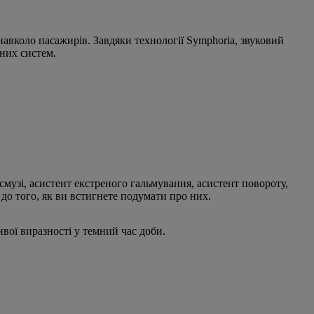
навколо пасажирів. Завдяки технології Symphoria, звуковий
чних систем.
музі, асистент екстреного гальмування, асистент повороту,
 до того, як ви встигнете подумати про них.
вої виразності у темний час доби.