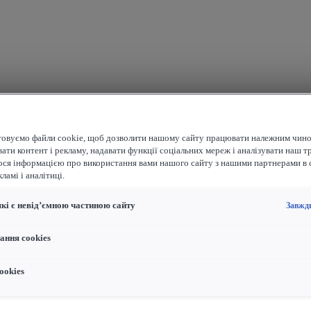
овуємо файли cookie, щоб дозволити нашому сайту працювати належним чино
ати контент і рекламу, надавати функції соціальних мереж і аналізувати наш т
ося інформацією про використання вами нашого сайту з нашими партнерами в 
ламі і аналітиці.
які є невід’ємною частиною сайту
Завжд
ання cookies
ookies