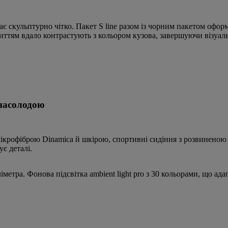
ядає скульптурно чітко. Пакет S line разом із чорним пакетом о
иттям вдало контрастують з кольором кузова, завершуючи візуал
 насолодою
ікрофіброю Dinamica й шкірою, спортивні сидіння з розвиненою 
ує деталі.
іметра. Фонова підсвітка ambient light pro з 30 кольорами, що а