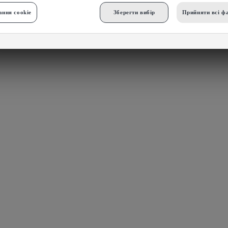
ння cookie
Зберегти вибір
Прийняти всі фа