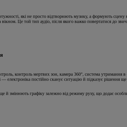
отужності, які не просто відтворюють музику, а формують сцену 
 вікном. Це той тип аудіо, після якого важко повертатися до зви
я
троль, контроль мертвих зон, камера 360°, система утримання в с
очі — електроніка постійно сканує ситуацію й підказує рішення ще
е й змінюють графіку залежно від режиму руху, що додає особли