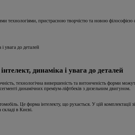
ими технологіями, пристрасною творчістю та новою філософією с
 і увага до деталей
інтелект, динаміка і увага до деталей
чність, технологічна вивершеність та витонченість форми можуть
 сегменті динамічних преміум-ліфтбеків з дизельним двигуном.
томобіль. Це форма інтелекту, що рухається. У цій комплектації 
 складі в Києві.