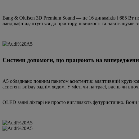
Bang & Olufsen 3D Premium Sound — це 16 динаміків і 685 Вт п
ландшафт адаптується до простору, швидкості та навіть шумів за
Системи допомоги, що працюють на випередженн
A5 обладнано повним пакетом асистентів: адаптивний круїз-кон
асистент виїзду заднім ходом. У місті чи на трасі, вдень чи вн
OLED-задні ліхтарі не просто виглядають футуристично. Вони щ